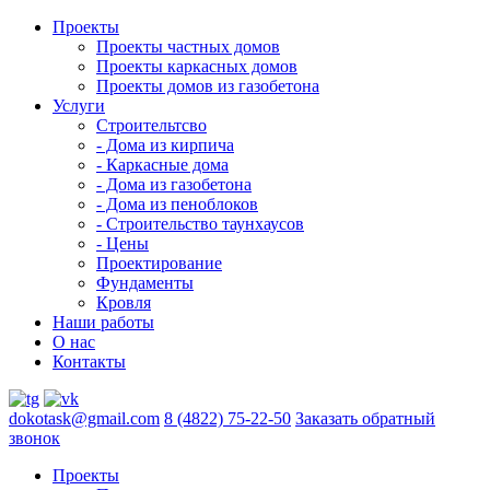
Проекты
Проекты частных домов
Проекты каркасных домов
Проекты домов из газобетона
Услуги
Строительтсво
- Дома из кирпича
- Каркасные дома
- Дома из газобетона
- Дома из пеноблоков
- Строительство таунхаусов
- Цены
Проектирование
Фундаменты
Кровля
Наши работы
О нас
Контакты
dokotask@gmail.com
8 (4822) 75-22-50
Заказать обратный
звонок
Проекты