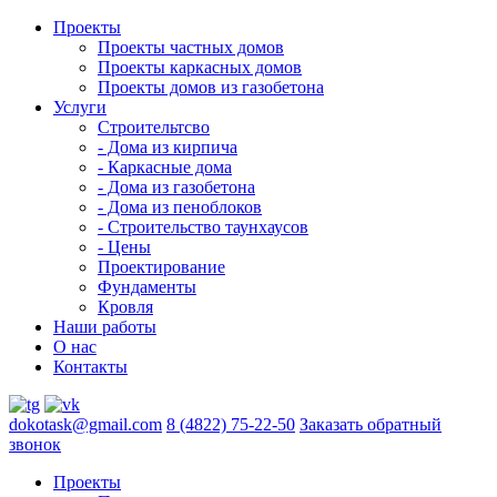
Проекты
Проекты частных домов
Проекты каркасных домов
Проекты домов из газобетона
Услуги
Строительтсво
- Дома из кирпича
- Каркасные дома
- Дома из газобетона
- Дома из пеноблоков
- Строительство таунхаусов
- Цены
Проектирование
Фундаменты
Кровля
Наши работы
О нас
Контакты
dokotask@gmail.com
8 (4822) 75-22-50
Заказать обратный
звонок
Проекты