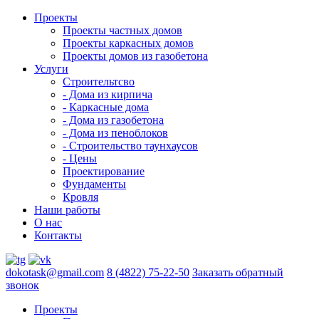
Проекты
Проекты частных домов
Проекты каркасных домов
Проекты домов из газобетона
Услуги
Строительтсво
- Дома из кирпича
- Каркасные дома
- Дома из газобетона
- Дома из пеноблоков
- Строительство таунхаусов
- Цены
Проектирование
Фундаменты
Кровля
Наши работы
О нас
Контакты
dokotask@gmail.com
8 (4822) 75-22-50
Заказать обратный
звонок
Проекты