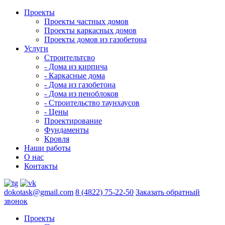
Проекты
Проекты частных домов
Проекты каркасных домов
Проекты домов из газобетона
Услуги
Строительтсво
- Дома из кирпича
- Каркасные дома
- Дома из газобетона
- Дома из пеноблоков
- Строительство таунхаусов
- Цены
Проектирование
Фундаменты
Кровля
Наши работы
О нас
Контакты
dokotask@gmail.com
8 (4822) 75-22-50
Заказать обратный
звонок
Проекты