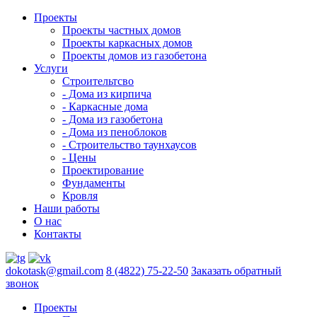
Проекты
Проекты частных домов
Проекты каркасных домов
Проекты домов из газобетона
Услуги
Строительтсво
- Дома из кирпича
- Каркасные дома
- Дома из газобетона
- Дома из пеноблоков
- Строительство таунхаусов
- Цены
Проектирование
Фундаменты
Кровля
Наши работы
О нас
Контакты
dokotask@gmail.com
8 (4822) 75-22-50
Заказать обратный
звонок
Проекты