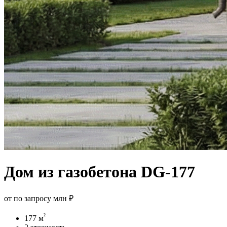
Дом из газобетона DG-177
от
по запросу млн ₽
²
177 м