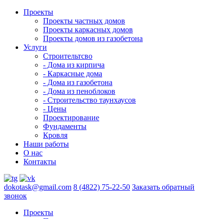
Проекты
Проекты частных домов
Проекты каркасных домов
Проекты домов из газобетона
Услуги
Строительтсво
- Дома из кирпича
- Каркасные дома
- Дома из газобетона
- Дома из пеноблоков
- Строительство таунхаусов
- Цены
Проектирование
Фундаменты
Кровля
Наши работы
О нас
Контакты
dokotask@gmail.com
8 (4822) 75-22-50
Заказать обратный
звонок
Проекты