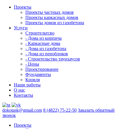
Проекты
Проекты частных домов
Проекты каркасных домов
Проекты домов из газобетона
Услуги
Строительтсво
- Дома из кирпича
- Каркасные дома
- Дома из газобетона
- Дома из пеноблоков
- Строительство таунхаусов
- Цены
Проектирование
Фундаменты
Кровля
Наши работы
О нас
Контакты
dokotask@gmail.com
8 (4822) 75-22-50
Заказать обратный
звонок
Проекты