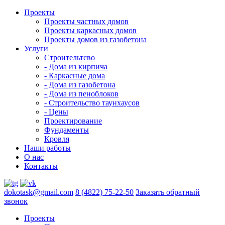
Проекты
Проекты частных домов
Проекты каркасных домов
Проекты домов из газобетона
Услуги
Строительтсво
- Дома из кирпича
- Каркасные дома
- Дома из газобетона
- Дома из пеноблоков
- Строительство таунхаусов
- Цены
Проектирование
Фундаменты
Кровля
Наши работы
О нас
Контакты
dokotask@gmail.com
8 (4822) 75-22-50
Заказать обратный
звонок
Проекты