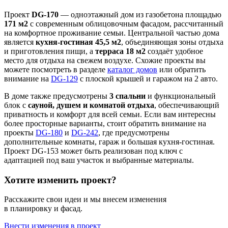
Проект
DG-170
— одноэтажный дом из газобетона площадью
171 м2
с современным облицовочным фасадом, рассчитанный
на комфортное проживание семьи. Центральной частью дома
является
кухня-гостиная 45,5 м2
, объединяющая зоны отдыха
и приготовления пищи, а
терраса 18 м2
создаёт удобное
место для отдыха на свежем воздухе. Схожие проекты вы
можете посмотреть в разделе
каталог домов
или обратить
внимание на
DG-129
с плоской крышей и гаражом на 2 авто.
В доме также предусмотрены
3 спальни
и функциональный
блок с
сауной, душем и комнатой отдыха
, обеспечивающий
приватность и комфорт для всей семьи. Если вам интересны
более просторные варианты, стоит обратить внимание на
проекты
DG-180
и
DG-242
, где предусмотрены
дополнительные комнаты, гараж и большая кухня-гостиная.
Проект DG-153 может быть реализован под ключ с
адаптацией под ваш участок и выбранные материалы.
Хотите изменить проект?
Расскажите свои идеи и мы внесем изменения
в планировку и фасад.
Внести изменения в проект