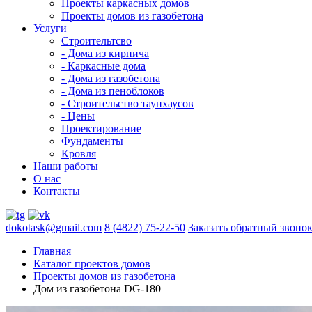
Проекты каркасных домов
Проекты домов из газобетона
Услуги
Строительтсво
- Дома из кирпича
- Каркасные дома
- Дома из газобетона
- Дома из пеноблоков
- Строительство таунхаусов
- Цены
Проектирование
Фундаменты
Кровля
Наши работы
О нас
Контакты
dokotask@gmail.com
8 (4822) 75-22-50
Заказать обратный звоно
Главная
Каталог проектов домов
Проекты домов из газобетона
Дом из газобетона DG-180