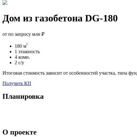
Дом из газобетона DG-180
от
по запросу млн ₽
²
180 м
1 этажность
4 комн.
2 с/у
Итоговая стоимость зависит от особенностей участка, типа фу
Получить КП
Планировка
О проекте