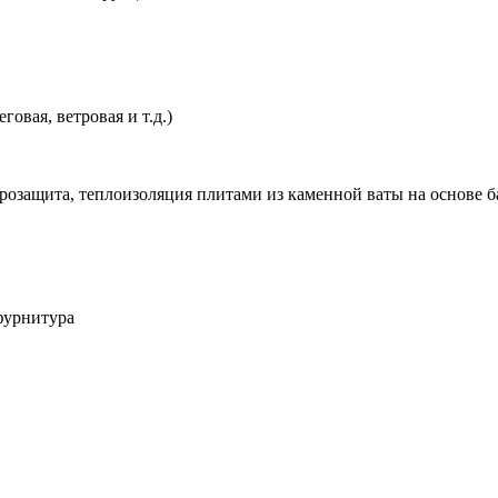
овая, ветровая и т.д.)
розащита, теплоизоляция плитами из каменной ваты на основе б
фурнитура