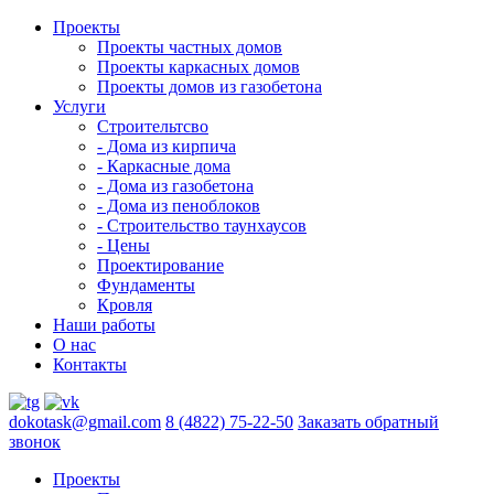
Проекты
Проекты частных домов
Проекты каркасных домов
Проекты домов из газобетона
Услуги
Строительтсво
- Дома из кирпича
- Каркасные дома
- Дома из газобетона
- Дома из пеноблоков
- Строительство таунхаусов
- Цены
Проектирование
Фундаменты
Кровля
Наши работы
О нас
Контакты
dokotask@gmail.com
8 (4822) 75-22-50
Заказать обратный
звонок
Проекты