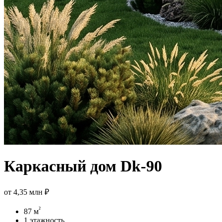
Каркасный дом Dk-90
от
4,35 млн ₽
²
87 м
1 этажность