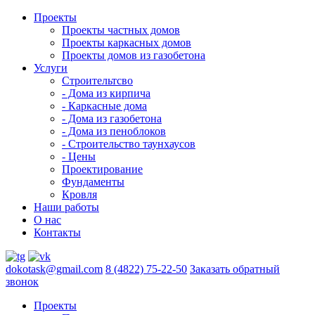
Проекты
Проекты частных домов
Проекты каркасных домов
Проекты домов из газобетона
Услуги
Строительтсво
- Дома из кирпича
- Каркасные дома
- Дома из газобетона
- Дома из пеноблоков
- Строительство таунхаусов
- Цены
Проектирование
Фундаменты
Кровля
Наши работы
О нас
Контакты
dokotask@gmail.com
8 (4822) 75-22-50
Заказать обратный
звонок
Проекты