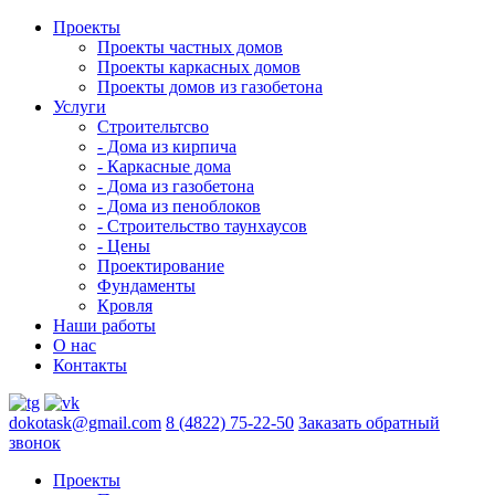
Проекты
Проекты частных домов
Проекты каркасных домов
Проекты домов из газобетона
Услуги
Строительтсво
- Дома из кирпича
- Каркасные дома
- Дома из газобетона
- Дома из пеноблоков
- Строительство таунхаусов
- Цены
Проектирование
Фундаменты
Кровля
Наши работы
О нас
Контакты
dokotask@gmail.com
8 (4822) 75-22-50
Заказать обратный
звонок
Проекты