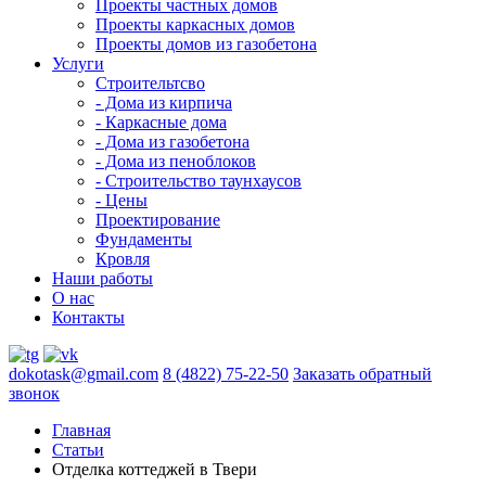
Проекты частных домов
Проекты каркасных домов
Проекты домов из газобетона
Услуги
Строительтсво
- Дома из кирпича
- Каркасные дома
- Дома из газобетона
- Дома из пеноблоков
- Строительство таунхаусов
- Цены
Проектирование
Фундаменты
Кровля
Наши работы
О нас
Контакты
dokotask@gmail.com
8 (4822) 75-22-50
Заказать обратный
звонок
Главная
Статьи
Отделка коттеджей в Твери